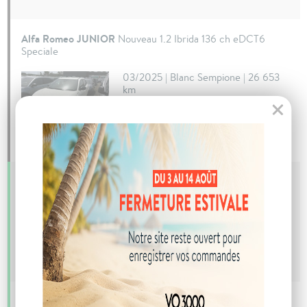
Alfa Romeo JUNIOR
Nouveau 1.2 Ibrida 136 ch eDCT6
Speciale
03/2025 | Blanc Sempione | 26 653
km
SE CONNECTER POUR VOIR LES
PRIX
Alfa Romeo TONALE
1.5 Hybrid 160 ch VGT TCT7 Veloce
04/2025 | Gris Vesuvio | 15 897 km
SE CONNECTER POUR VOIR LES
PRIX
Alfa Romeo TONALE
1.5 Hybrid 160 ch VGT TCT7 Veloce