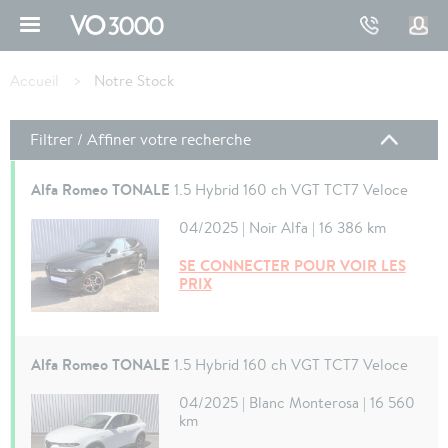
Aller
au
contenu
Fil
principal
d'Ariane
Accueil
Notre Stock
Filtrer / Affiner votre recherche
Alfa Romeo TONALE
1.5 Hybrid 160 ch VGT TCT7 Veloce
04/2025 | Noir Alfa | 16 386 km
SE CONNECTER POUR VOIR LES
PRIX
Alfa Romeo TONALE
1.5 Hybrid 160 ch VGT TCT7 Veloce
04/2025 | Blanc Monterosa | 16 560
km