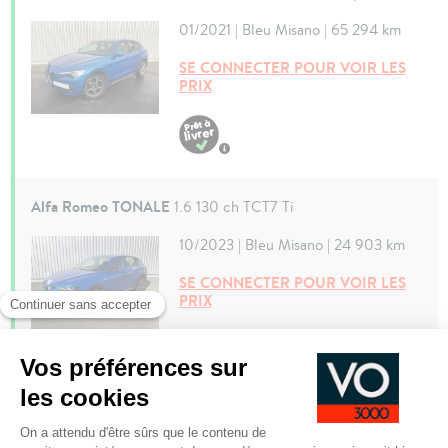
01/2021 | Bleu Misano | 65 294 km
SE CONNECTER POUR VOIR LES
PRIX
Alfa Romeo TONALE
1.6 130 ch TCT7 Ti
10/2023 | Bleu Misano | 24 903 km
SE CONNECTER POUR VOIR LES
PRIX
Alfa Romeo TONALE
1.6 Multijet II 130 ch VGT TCT6
Sprint