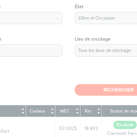
é
État
r
Lieu de stockage
Couleur
MEC
Km
Statut de sto
En stock
02/2025
18 893
mfort
Clermont-Ferr