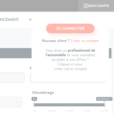
MON COMPTE
ANCEMENT
NOTRE CONCEPT
CONTACTEZ-NOUS
SE CONNECTER
Nouveau client ?
Créer un compte
professionnel de
Vous êtes un
l'automobile
et vous souhaitez
accéder à nos offres ?
Cliquez ici pour
Profil
créer votre compte
Kilométrage
10
40 000 et +
10
10 008
20 005
30 003
40 000