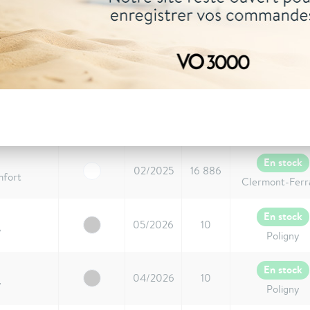
En command
07/2026
10
ry
En command
07/2026
10
ry
En stock
02/2025
12 949
ury
Clermont-Ferr
En stock
02/2025
16 886
mfort
Clermont-Ferr
En stock
05/2026
10
y
Poligny
En stock
04/2026
10
y
Poligny