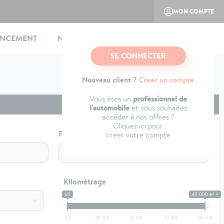
MON COMPTE
ANCEMENT
NOTRE CONCEPT
CONTACTEZ-NOUS
SE CONNECTER
Nouveau client ?
Créer un compte
professionnel de
Vous êtes un
l'automobile
et vous souhaitez
accéder à nos offres ?
Cliquez ici pour
Profil
créer votre compte
Kilométrage
10
40 000 et +
10
10 008
20 005
30 003
40 000