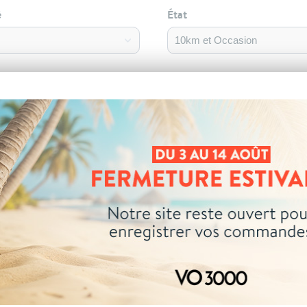
é
État
r
Lieu de stockage
Couleur
MEC
Km
Statut de stoc
En stock
02/2025
19 641
ury
Clermont-Ferra