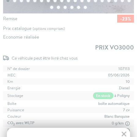
-23%
Remise
Prix catalogue
(options comprises)
Economie réalisée
PRIX VO3000
Ce véhicule peut être livré chez vous
N° de dossier
107113
MEC
05/06/2026
Km
10
Energie
Diesel
En stock
à Poligny
Stockage
Boîte
boîte automatique
Puissance
7 cv
Couleur
Blanc Banquise
CO
avec WLTP
0 g/km
2
Poids
1546 kg