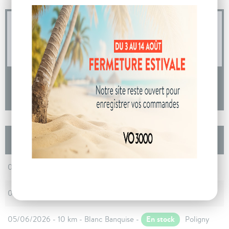
04 73 14 64 14
(Prix d'un appel local)
DEMANDE D'INFORMATIONS
Les autres Citroën BERLINGO Taille M BlueHDi
130 S&S EAT8 Plus - N1
En stock
05/06/2026 - 10 km - Blanc Banquise -
Poligny
En stock
05/06/2026 - 10 km - Blanc Banquise -
Poligny
En stock
05/06/2026 - 10 km - Blanc Banquise -
Poligny