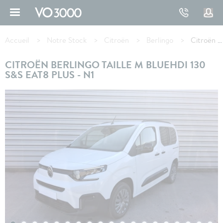
Aller
au
contenu
Fil
principal
d'Ariane
Accueil
Notre Stock
Citroën
Berlingo
Citroën BERLINGO Taille M BlueHDi 130 S&S EAT8 Plus - N1
CITROËN BERLINGO TAILLE M BLUEHDI 130
S&S EAT8 PLUS - N1