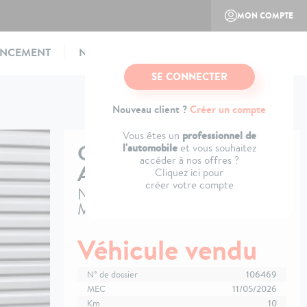
MON COMPTE
ANCEMENT
NOTRE CONCEPT
CONTACTEZ-NOUS
SE CONNECTER
Nouveau client ?
Créer un compte
professionnel de
Vous êtes un
CITROËN
C3
l'automobile
et vous souhaitez
accéder à nos offres ?
AIRCROSS
Cliquez ici pour
créer votre compte
Nouveau Hybride 145 ch Aut
Max
Véhicule vendu
N° de dossier
106469
MEC
11/05/2026
Km
10