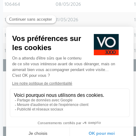
106464
08/05/2026
106466
11/05/2026
106467
08/05/2026
106465
26/05/2026
Options incluses
Teinte de caisse métallisée bi-ton Gris Mercury / Toit Noir
Kit de depannage provisoire des pneumatiques
Configuration 7 places
Configuration 7 places
Sans accès et démarrage mains-libres
Équipements de série