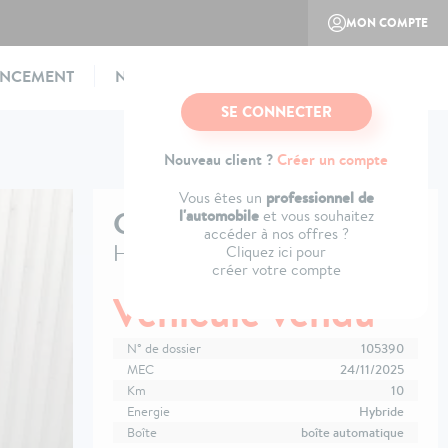
MON COMPTE
ANCEMENT
NOTRE CONCEPT
CONTACTEZ-NOUS
SE CONNECTER
Nouveau client ?
Créer un compte
professionnel de
Vous êtes un
CITROËN
C4
l'automobile
et vous souhaitez
accéder à nos offres ?
Hybride 145 e-DCS6 Max
Cliquez ici pour
créer votre compte
Véhicule vendu
N° de dossier
105390
MEC
24/11/2025
Km
10
Energie
Hybride
Boîte
boîte automatique