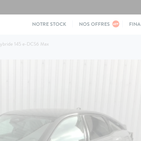
Main
NOTRE STOCK
NOS OFFRES
FIN
navigation
ybride 145 e-DCS6 Max