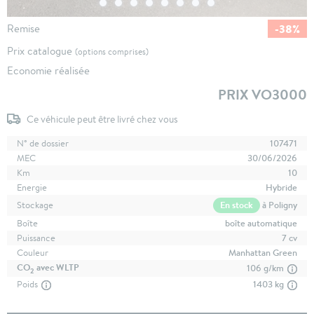
-38%
Remise
Prix catalogue
(options comprises)
Economie réalisée
PRIX VO3000
Ce véhicule peut être livré chez vous
N° de dossier
107471
MEC
30/06/2026
Km
10
Energie
Hybride
En stock
à Poligny
Stockage
Boîte
boîte automatique
Puissance
7 cv
Couleur
Manhattan Green
CO
avec WLTP
106 g/km
2
Poids
1403 kg