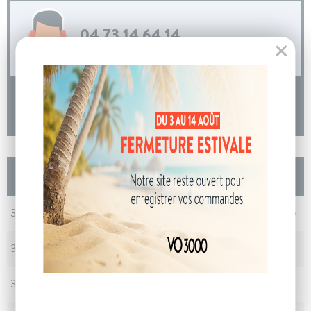
04 73 14 64 14
(Prix d'un appel local)
DEMANDE D'INFORMATIONS
Les autres Citroën C4 Hybride 145 e-DCS6
Max
En stock
30/06/2026 - 10 km - Manhattan Green -
Poligny
En stock
30/06/2026 - 10 km - Blanc Okénite -
Poligny
En stock
30/06/2026 - 10 km - Blanc Okénite -
Poligny