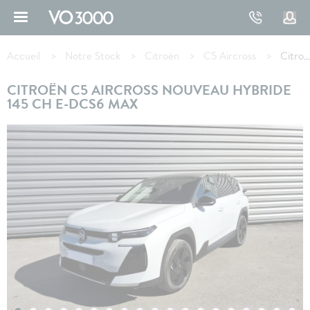
Aller
au
contenu
Fil
principal
d'Ariane
Accueil
Notre Stock
Citroën
C5 Aircross
Citroën C5 AIRCROSS Hybride 145 ch e-DCS6 Max
CITROËN C5 AIRCROSS NOUVEAU HYBRIDE
145 CH E-DCS6 MAX