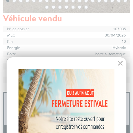
Véhicule vendu
N° de dossier
107035
MEC
30/04/2026
Km
10
Energie
Hybride
Boîte
boîte automatique
Puissance
7 cv
Couleur
Blanc Okénite
CO
avec WLTP
122 g/km
2
Poids
1629 kg
04 73 14 64 14
(Prix d'un appel local)