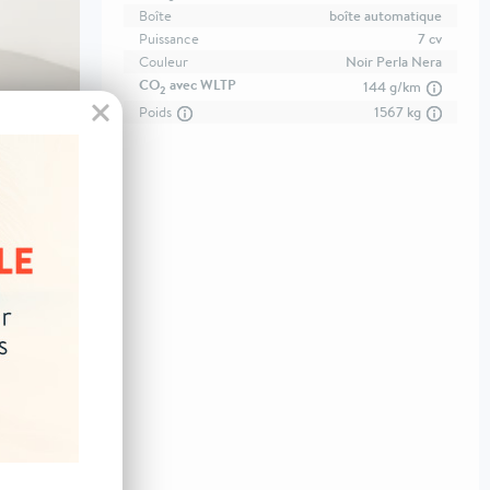
Boîte
boîte automatique
Puissance
7 cv
Couleur
Noir Perla Nera
CO
avec WLTP
144 g/km
2
Poids
1567 kg