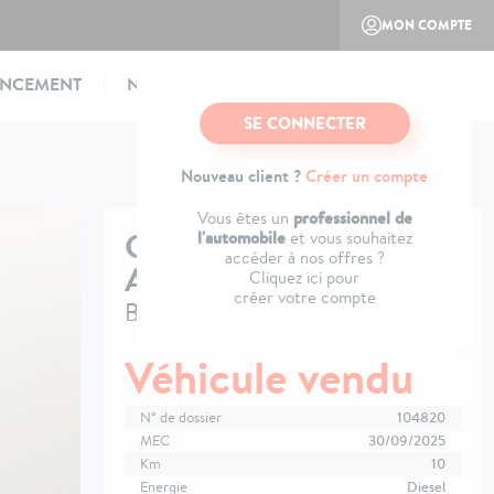
MON COMPTE
ANCEMENT
NOTRE CONCEPT
CONTACTEZ-NOUS
SE CONNECTER
Nouveau client ?
Créer un compte
professionnel de
Vous êtes un
CITROËN
C5
l'automobile
et vous souhaitez
accéder à nos offres ?
AIRCROSS
Cliquez ici pour
créer votre compte
BlueHDi 130 EAT8 Max
Véhicule vendu
N° de dossier
104820
MEC
30/09/2025
Km
10
Energie
Diesel