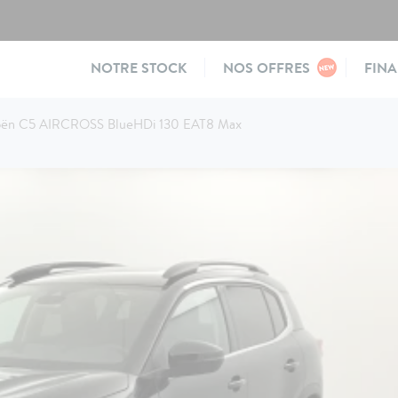
Main
NOTRE STOCK
NOS OFFRES
FIN
navigation
oën C5 AIRCROSS BlueHDi 130 EAT8 Max