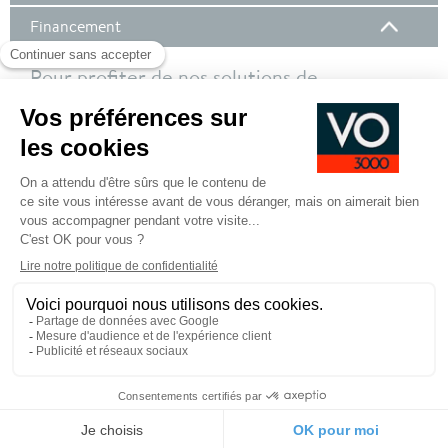
Financement
Pour profiter de nos solutions de
financement, nous vous invitons à vous
connecter à votre compte client !
Pour plus de de détails sur nos offres de financement,
cliquez ici
SE CONNECTER POUR DEMANDER UN
FINANCEMENT
Pied
CGV
CGU
Mentions légales
de
page
Commander
Outils