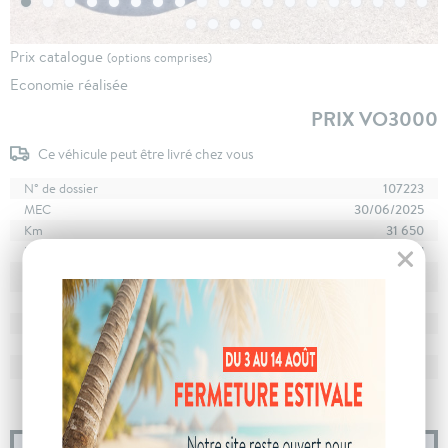
Prix catalogue
(options comprises)
Economie réalisée
PRIX VO3000
Ce véhicule peut être livré chez vous
N° de dossier
107223
MEC
30/06/2025
Km
31 650
Energie
Diesel
En stock
à Poligny
Stockage
Boîte
boîte automatique
Puissance
7 cv
Couleur
Noir Perla Nera
CO
avec WLTP
144 g/km
2
Poids
1567 kg