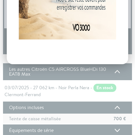
04 73 14 64 14
(Prix d'un appel local)
DEMANDE D'INFORMATIONS
Les autres Citroën C5 AIRCROSS BlueHDi 130
EAT8 Max
En stock
03/07/2025 - 27 062 km - Noir Perla Nera -
Clermont-Ferrand
Options incluses
700 €
Teinte de caisse métallisée
Équipements de série