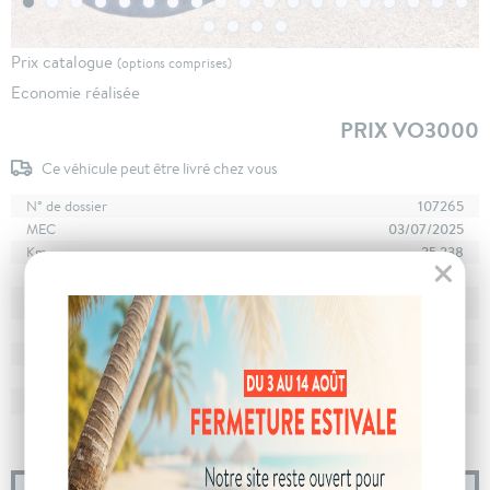
Prix catalogue
(options comprises)
Economie réalisée
PRIX VO3000
Ce véhicule peut être livré chez vous
N° de dossier
107265
MEC
03/07/2025
Km
25 238
Energie
Diesel
En stock
à Poligny
Stockage
Boîte
boîte automatique
Puissance
7 cv
Couleur
Noir Perla Nera
CO
avec WLTP
144 g/km
2
Poids
1567 kg