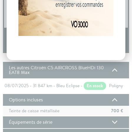
04 73 14 64 14
(Prix d'un appel local)
DEMANDE D'INFORMATIONS
Les autres Citroën C5 AIRCROSS BlueHDi 130
EAT8 Max
En stock
08/07/2025 - 31 847 km - Bleu Eclipse -
Poligny
Options incluses
700 €
Teinte de caisse métallisée
Équipements de série