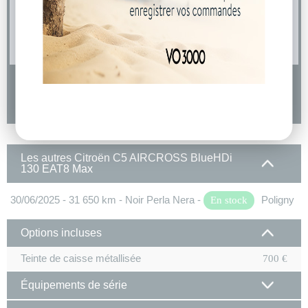
04 73 14 64 14
(Prix d'un appel local)
DEMANDE D'INFORMATIONS
Les autres Citroën C5 AIRCROSS BlueHDi
130 EAT8 Max
30/06/2025 - 31 650 km - Noir Perla Nera -
Poligny
En stock
Options incluses
Teinte de caisse métallisée
700 €
Équipements de série