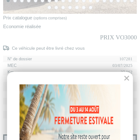
Prix catalogue
(options comprises)
Economie réalisée
PRIX VO3000
Ce véhicule peut être livré chez vous
N° de dossier
107281
MEC
03/07/2025
Km
27 062
Energie
Diesel
En stock
à Clermont-Ferrand
Stockage
Boîte
boîte automatique
Puissance
7 cv
Couleur
Noir Perla Nera
CO
avec WLTP
144 g/km
2
Poids
1567 kg