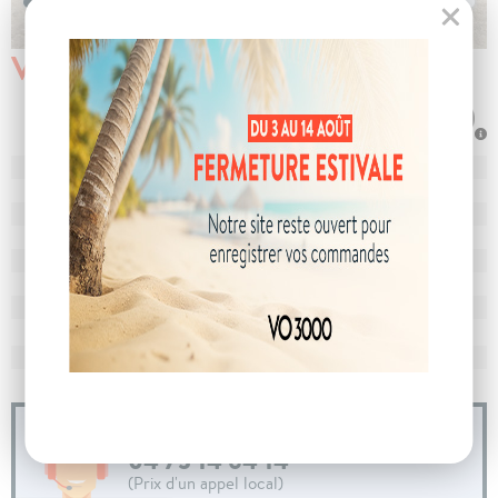
Véhicule vendu
N° de dossier
106943
MEC
28/02/2025
Km
9 968
Energie
Hybride
Boîte
boîte automatique
Puissance
7 cv
Couleur
Gris Platinium
CO
avec WLTP
128 g/km
2
Poids
1606 kg
04 73 14 64 14
(Prix d'un appel local)