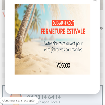
Véhicule vendu
N° de dossier
102983
MEC
12/04/2024
Km
24 510
Energie
Hybride
Boîte
boîte automatique
Puissance
7 cv
Couleur
Gris Acier
CO
avec WLTP
127 g/km
2
Poids
1606 kg
04 73 14 64 14
(Prix d'un appel local)