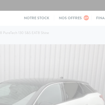
Main
NOTRE STOCK
NOS OFFRES
FIN
navigation
 X PureTech 130 S&S EAT8 Shine