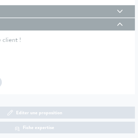
client !
Editer une proposition
Fiche expertise