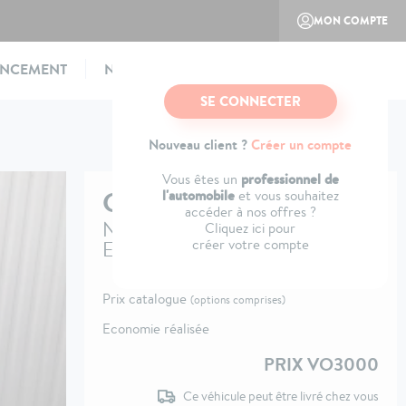
MON COMPTE
ANCEMENT
NOTRE CONCEPT
CONTACTEZ-NOUS
SE CONNECTER
Nouveau client ?
Créer un compte
professionnel de
Vous êtes un
CITROËN
C5 X
l'automobile
et vous souhaitez
accéder à nos offres ?
Nouvelle PureTech 130 S&S
Cliquez ici pour
créer votre compte
EAT8 Shine
Prix catalogue
(options comprises)
Economie réalisée
PRIX VO3000
Ce véhicule peut être livré chez vous