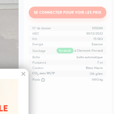
SE CONNECTER POUR VOIR LES PRIX
N° de dossier
105540
MEC
30/12/2022
Km
15 563
Energie
Essence
En stock
à Clermont-Ferrand
Stockage
Boîte
boîte automatique
Puissance
7 cv
Couleur
Blanc Nacre
CO
avec WLTP
136 g/km
2
Poids
1493 kg