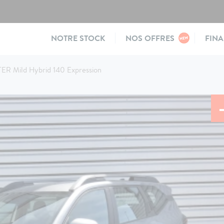
Main
NOTRE STOCK
NOS OFFRES
FIN
navigation
ER Mild Hybrid 140 Expression