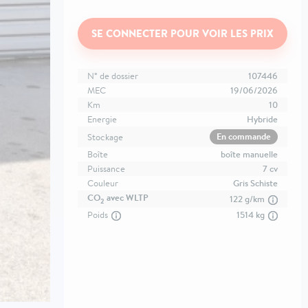
SE CONNECTER POUR VOIR LES PRIX
N° de dossier
107446
MEC
19/06/2026
Km
10
Energie
Hybride
En commande
Stockage
Boîte
boîte manuelle
Puissance
7 cv
Couleur
Gris Schiste
CO
avec WLTP
122 g/km
2
Poids
1514 kg