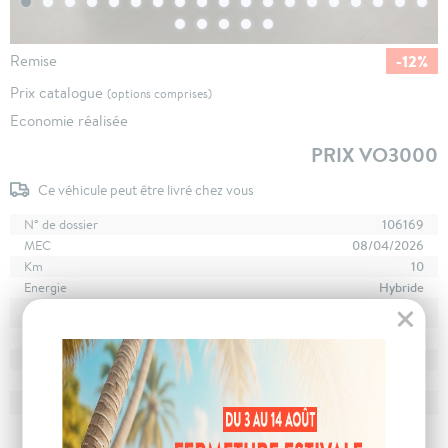
-12%
Remise
Prix catalogue
(options comprises)
Economie réalisée
PRIX VO3000
Ce véhicule peut être livré chez vous
N° de dossier
106169
MEC
08/04/2026
Km
10
Energie
Hybride
En stock
à Poligny
Stockage
Boîte
boîte automatique
Puissance
5 cv
Couleur
Blanc Glacier
CO
avec WLTP
112 g/km
2
Poids
1455 kg