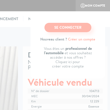
MON COMPTE
ANCEMENT
NOTRE CONCEPT
CONTACTEZ-NOUS
SE CONNECTER
Nouveau client ?
Créer un compte
professionnel de
Vous êtes un
DS
DS 3
l'automobile
et vous souhaitez
accéder à nos offres ?
Nouveau PureTech 130 EAT8
Cliquez ici pour
créer votre compte
Performance Line
Véhicule vendu
N° de dossier
104713
MEC
30/04/2024
Km
12 229
Energie
Essence