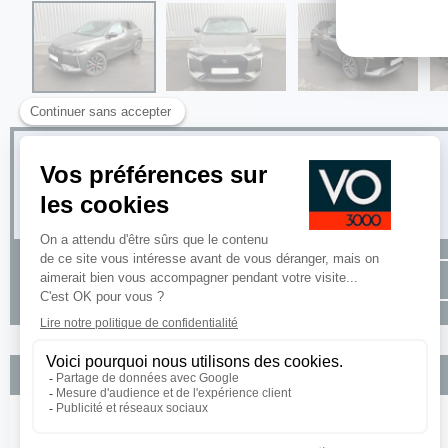
Options incluses
Teinte Caisse metallisee