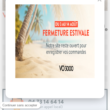
Véhicule vendu
N° de dossier
102249
MEC
26/02/2024
Km
18 184
Energie
Essence
Boîte
boîte automatique
Puissance
7 cv
Couleur
Gris Platinium
CO
avec WLTP
139 g/km
2
Poids
1353 kg
04 73 14 64 14
(Prix d'un appel local)