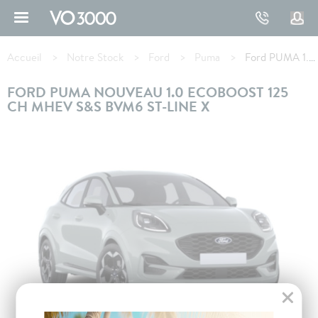
Aller
au
contenu
Fil
principal
d'Ariane
Accueil
Notre Stock
Ford
Puma
Ford PUMA 1.0 EcoBoost 125 ch mHEV S&S BVM6 ST-Line X
FORD PUMA NOUVEAU 1.0 ECOBOOST 125
CH MHEV S&S BVM6 ST-LINE X