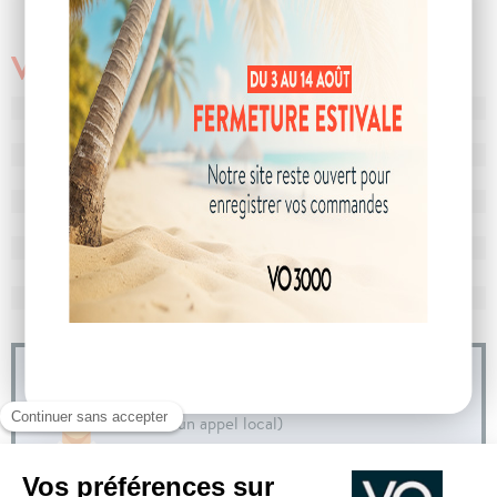
Véhicule vendu
N° de dossier
103442
MEC
29/04/2025
Km
10
Energie
Hybride
Boîte
boîte manuelle
Puissance
6 cv
Couleur
Gris Cactus
CO
avec WLTP
122 g/km
2
Poids
1301 kg
04 73 14 64 14
(Prix d'un appel local)