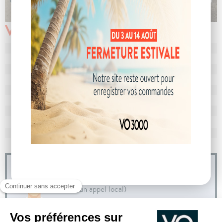
Véhicule vendu
N° de dossier
104560
MEC
28/05/2024
Km
18 275
Energie
Hybride
Boîte
boîte automatique
Puissance
7 cv
Couleur
Graphite Gray
CO
avec WLTP
126 g/km
2
Poids
1495 kg
04 73 14 64 14
(Prix d'un appel local)