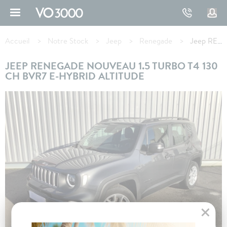
Aller
au
contenu
Fil
principal
d'Ariane
Accueil
Notre Stock
Jeep
Renegade
Jeep RENEGADE 1.5 Turbo T4 130 ch BVR7 e-Hybrid Altitude
JEEP RENEGADE NOUVEAU 1.5 TURBO T4 130
CH BVR7 E-HYBRID ALTITUDE