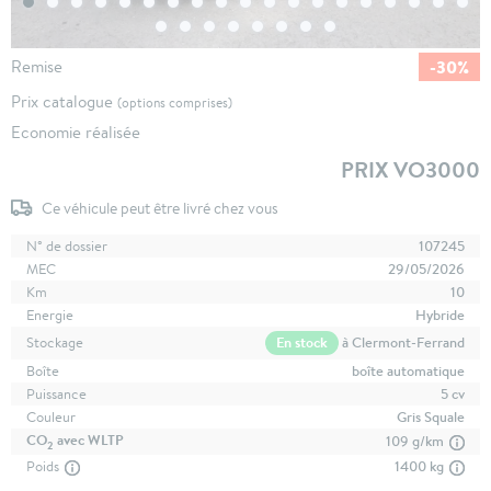
-30%
Remise
Prix catalogue
(options comprises)
Economie réalisée
PRIX VO3000
Ce véhicule peut être livré chez vous
N° de dossier
107245
MEC
29/05/2026
Km
10
Energie
Hybride
En stock
à Clermont-Ferrand
Stockage
Boîte
boîte automatique
Puissance
5 cv
Couleur
Gris Squale
CO
avec WLTP
109 g/km
2
Poids
1400 kg