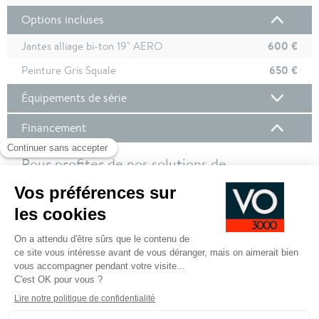
Options incluses
600 €
Jantes alliage bi-ton 19" AERO
650 €
Peinture Gris Squale
Équipements de série
Financement
Pour profiter de nos solutions de
financement, nous vous invitons à vous
connecter à votre compte client !
Pour plus de de détails sur nos offres de financement,
cliquez ici
SE CONNECTER POUR DEMANDER UN
FINANCEMENT