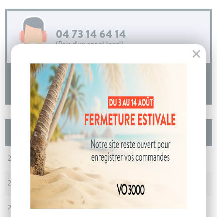
04 73 14 64 14
(Prix d'un appel local)
DEMANDE D'INFORMATIONS
Les autres Nissan JUKE Nouveau HYBRID 143
N-Connecta
En stock
29/05/2026 - 10 km - Gris Squale -
Poligny
En stock
29/05/2026 - 10 km - Gris Squale -
Poligny
En stock
29/05/2026 - 10 km - Gris Argile -
Poligny