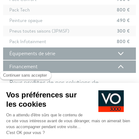
800 €
Pack Tech
490 €
Peinture opaque
300 €
Pneus toutes saisons (3PMSF)
800 €
Pack Infotainment
Équipements de série
Financement
Pour profiter de nos solutions de
financement, nous vous invitons à vous
connecter à votre compte client !
Pour plus de de détails sur nos offres de financement,
cliquez ici