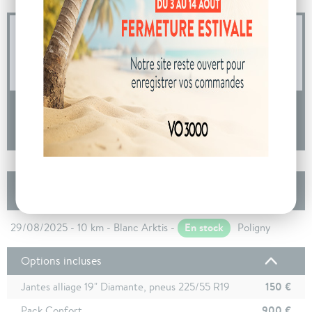
04 73 14 64 14
(Prix d'un appel local)
DEMANDE D'INFORMATIONS
Les autres Opel GRANDLAND Nouveau 1.2
Turbo Hybrid 145 ch e-DCT6 Edition
En stock
29/08/2025 - 10 km - Blanc Arktis -
Poligny
Options incluses
150 €
Jantes alliage 19" Diamante, pneus 225/55 R19
900 €
Pack Confort