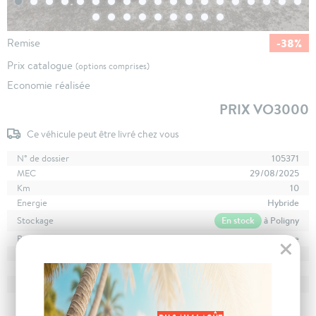
-38%
Remise
Prix catalogue
(options comprises)
Economie réalisée
PRIX VO3000
Ce véhicule peut être livré chez vous
N° de dossier
105371
MEC
29/08/2025
Km
10
Energie
Hybride
En stock
à Poligny
Stockage
Boîte
boîte automatique
Puissance
7 cv
Couleur
Blanc Arktis
CO
avec WLTP
123 g/km
2
Poids
1675 kg