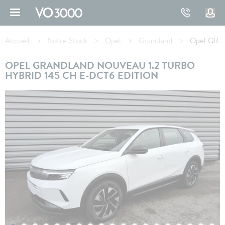
Aller
au
contenu
Fil
principal
d'Ariane
Accueil
Notre Stock
Opel
Grandland
Opel GRANDLAND 1.2 Turbo Hybrid 145 ch e-DCT6 Edition
OPEL GRANDLAND NOUVEAU 1.2 TURBO
HYBRID 145 CH E-DCT6 EDITION