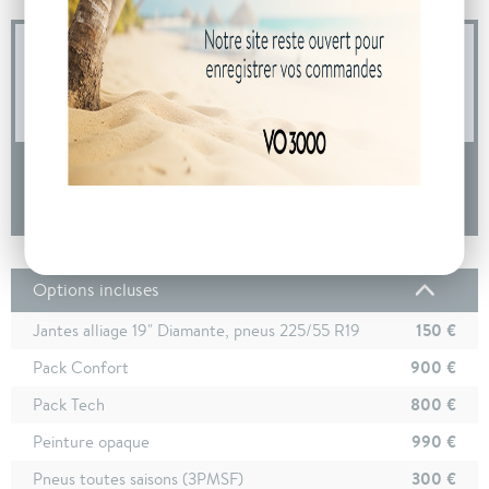
04 73 14 64 14
(Prix d'un appel local)
DEMANDE D'INFORMATIONS
Options incluses
150 €
Jantes alliage 19" Diamante, pneus 225/55 R19
900 €
Pack Confort
800 €
Pack Tech
990 €
Peinture opaque
300 €
Pneus toutes saisons (3PMSF)