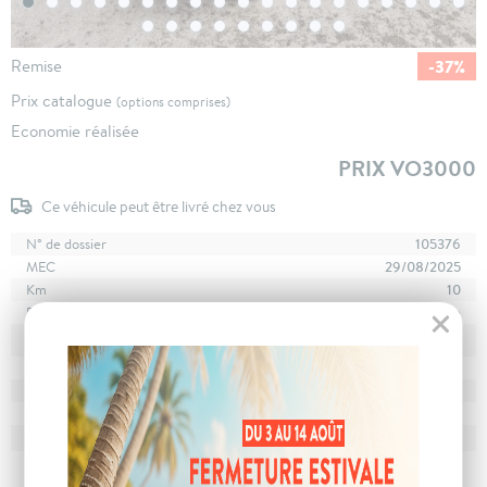
-37%
Remise
Prix catalogue
(options comprises)
Economie réalisée
PRIX VO3000
Ce véhicule peut être livré chez vous
N° de dossier
105376
MEC
29/08/2025
Km
10
Energie
Hybride
En stock
à Poligny
Stockage
Boîte
boîte automatique
Puissance
7 cv
Couleur
Gris Grafik
CO
avec WLTP
123 g/km
2
Poids
1675 kg