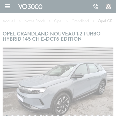
Aller
au
contenu
Fil
principal
d'Ariane
Accueil
Notre Stock
Opel
Grandland
Opel GRANDLAND 1.2 Turbo Hybrid 145 ch e-DCT6 Edition
OPEL GRANDLAND NOUVEAU 1.2 TURBO
HYBRID 145 CH E-DCT6 EDITION