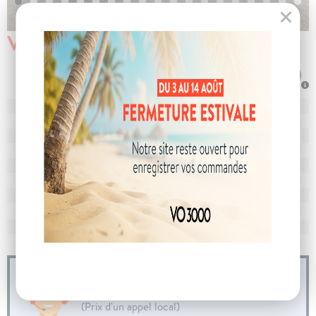
Véhicule vendu
N° de dossier
105720
MEC
28/02/2025
Km
19 150
Energie
Essence
Boîte
boîte manuelle
Puissance
5 cv
Couleur
Gris Artense
CO
avec WLTP
129 g/km
2
Poids
1263 kg
04 73 14 64 14
(Prix d'un appel local)