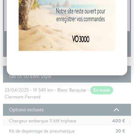
04 73 14 64 14
(Prix d'un appel local)
DEMANDE D'INFORMATIONS
Les autres Peugeot 208 ELECTRIQUE Nouveau
136 ch 50 kWh Style
En stock
23/04/2025 - 19 549 km - Blanc Banquise -
Clermont-Ferrand
Options incluses
400 €
Chargeur embarque 11 kW triphase
20 €
Kit de depannage de pneumatique