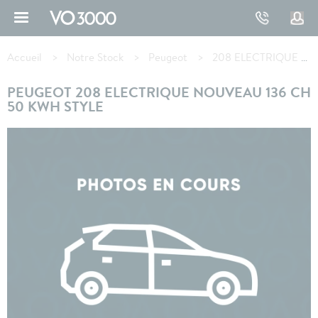
Aller
au
contenu
Fil
principal
d'Ariane
Accueil
Notre Stock
Peugeot
208 ELECTRIQUE
PEUGEOT 208 ELECTRIQUE NOUVEAU 136 CH
50 KWH STYLE