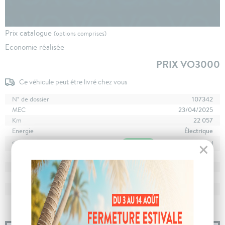
Prix catalogue
(options comprises)
Economie réalisée
PRIX VO3000
Ce véhicule peut être livré chez vous
N° de dossier
107342
MEC
23/04/2025
Km
22 057
Energie
Électrique
En stock
à Clermont-Ferrand
Stockage
Boîte
boîte automatique
Puissance
4 cv
Couleur
Blanc Banquise
CO
avec WLTP
0 g/km
2
Poids
1530 kg