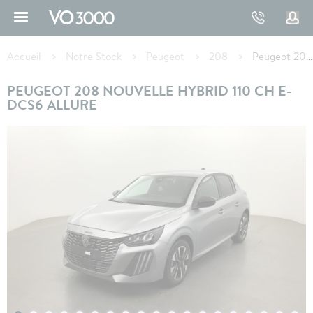
Aller
au
contenu
Fil
principal
d'Ariane
Accueil
Notre Stock
Peugeot
208
Peugeot 208 Hybrid 110 ch e-DCS6 Allure
PEUGEOT 208 NOUVELLE HYBRID 110 CH E-
DCS6 ALLURE