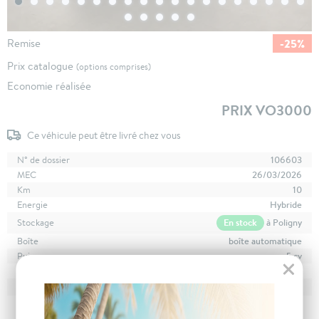
-25%
Remise
Prix catalogue
(options comprises)
Economie réalisée
PRIX VO3000
Ce véhicule peut être livré chez vous
N° de dossier
106603
MEC
26/03/2026
Km
10
Energie
Hybride
En stock
à Poligny
Stockage
Boîte
boîte automatique
Puissance
5 cv
Couleur
Gris Artense
CO
avec WLTP
102 g/km
2
Poids
1250 kg