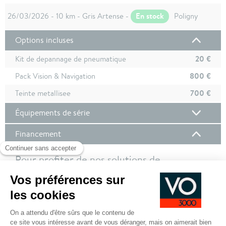
En stock
26/03/2026 - 10 km - Gris Artense -
Poligny
Options incluses
20 €
Kit de depannage de pneumatique
800 €
Pack Vision & Navigation
700 €
Teinte metallisee
Équipements de série
Financement
Pour profiter de nos solutions de
financement, nous vous invitons à vous
connecter à votre compte client !
Pour plus de de détails sur nos offres de financement,
cliquez ici