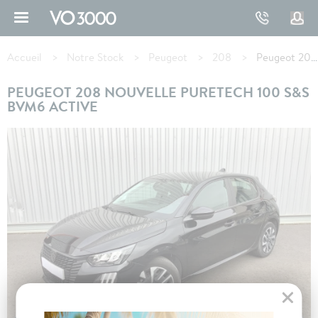
Aller
au
contenu
Fil
principal
d'Ariane
Accueil
Notre Stock
Peugeot
208
Peugeot 208 PureTech 100 S&S BVM6 Active
PEUGEOT 208 NOUVELLE PURETECH 100 S&S
BVM6 ACTIVE