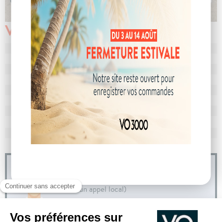
Véhicule vendu
N° de dossier
105143
MEC
25/04/2024
Km
8 650
Energie
Essence
Boîte
boîte manuelle
Puissance
5 cv
Couleur
Noir Perla Nera
CO
avec WLTP
116 g/km
2
Poids
1165 kg
04 73 14 64 14
(Prix d'un appel local)