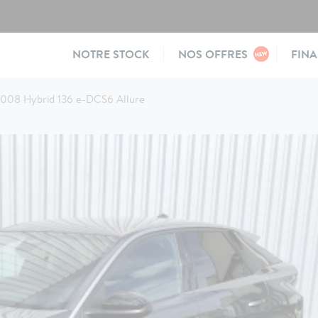
Main
NOTRE STOCK
NOS OFFRES
FIN
navigation
008 Hybrid 136 e-DCS6 Allure