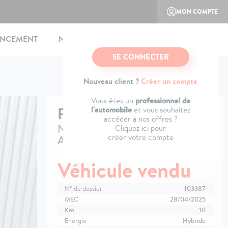
MON COMPTE
ANCEMENT
NOTRE CONCEPT
CONTACTEZ-NOUS
SE CONNECTER
Nouveau client ?
Créer un compte
professionnel de
Vous êtes un
PEUGEOT
3008
l'automobile
et vous souhaitez
accéder à nos offres ?
Nouveau Hybrid 136 e-DCS6
Cliquez ici pour
créer votre compte
Allure
Véhicule vendu
N° de dossier
103387
MEC
28/04/2025
Km
10
Energie
Hybride