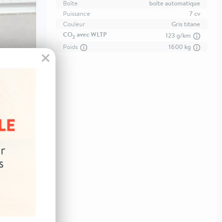
Boîte
boîte automatique
Puissance
7 cv
Couleur
Gris titane
CO
avec WLTP
123 g/km
2
Poids
1600 kg