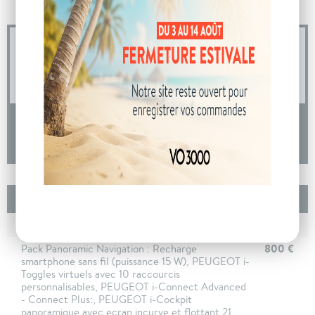
04 73 14 64 14
(Prix d'un appel local)
DEMANDE D'INFORMATIONS
Options incluses
1 200 €
Teintes metallisees
800 €
Pack Panoramic Navigation : Recharge
smartphone sans fil (puissance 15 W), PEUGEOT i-
Toggles virtuels avec 10 raccourcis
personnalisables, PEUGEOT i-Connect Advanced
- Connect Plus:, PEUGEOT i-Cockpit
panoramique avec ecran incurve et flottant 21