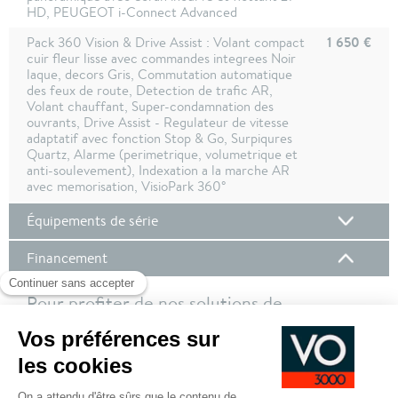
HD, PEUGEOT i-Connect Advanced
1 650 €
Pack 360 Vision & Drive Assist : Volant compact
cuir fleur lisse avec commandes integrees Noir
laque, decors Gris, Commutation automatique
des feux de route, Detection de trafic AR,
Volant chauffant, Super-condamnation des
ouvrants, Drive Assist - Regulateur de vitesse
adaptatif avec fonction Stop & Go, Surpiqures
Quartz, Alarme (perimetrique, volumetrique et
anti-soulevement), Indexation a la marche AR
avec memorisation, VisioPark 360°
Équipements de série
Financement
Pour profiter de nos solutions de
financement, nous vous invitons à vous
connecter à votre compte client !
Pour plus de de détails sur nos offres de financement,
cliquez ici