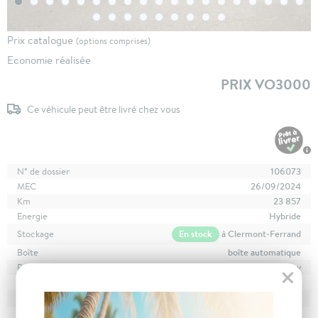
Prix catalogue
(options comprises)
Economie réalisée
PRIX VO3000
Ce véhicule peut être livré chez vous
N° de dossier
106073
MEC
26/09/2024
Km
23 857
Energie
Hybride
En stock
à Clermont-Ferrand
Stockage
Boîte
boîte automatique
Puissance
7 cv
Couleur
Gris titane
CO
avec WLTP
123 g/km
2
Poids
1648 kg