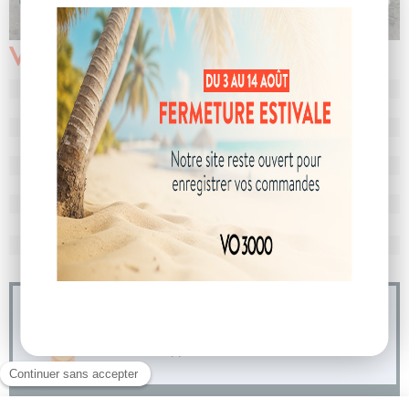
Véhicule vendu
N° de dossier
103372
MEC
30/04/2025
Km
10
Energie
Hybride
Boîte
boîte automatique
Puissance
7 cv
Couleur
Gris titane
CO
avec WLTP
123 g/km
2
Poids
1600 kg
04 73 14 64 14
(Prix d'un appel local)