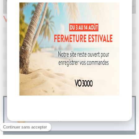
Véhicule vendu
N° de dossier
103375
MEC
30/04/2025
Km
10
Energie
Hybride
Boîte
boîte automatique
Puissance
7 cv
Couleur
Bleu Obsession
CO
avec WLTP
123 g/km
2
Poids
1600 kg
04 73 14 64 14
(Prix d'un appel local)