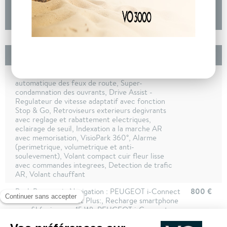
DEMANDE D'INFORMATIONS
Options incluses
1 650 €
Pack 360° Vision & Drive Assist : Commutation
automatique des feux de route, Super-
condamnation des ouvrants, Drive Assist -
Regulateur de vitesse adaptatif avec fonction
Stop & Go, Retroviseurs exterieurs degivrants
avec reglage et rabattement electriques,
eclairage de seuil, Indexation a la marche AR
avec memorisation, VisioPark 360°, Alarme
(perimetrique, volumetrique et anti-
soulevement), Volant compact cuir fleur lisse
avec commandes integrees, Detection de trafic
AR, Volant chauffant
800 €
Pack Panoramic Navigation : PEUGEOT i-Connect
Advanced - Connect Plus:, Recharge smartphone
sans fil (puissance 15 W), PEUGEOT i-Connect
Advanced, PEUGEOT i-Cockpit panoramique avec