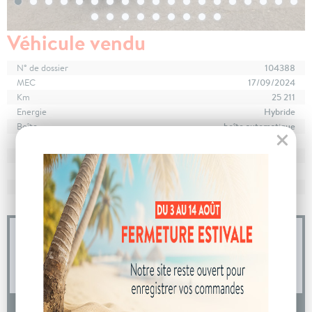
Véhicule vendu
N° de dossier
104388
MEC
17/09/2024
Km
25 211
Energie
Hybride
Boîte
boîte automatique
Puissance
7 cv
Couleur
Blanc Okénite
CO
avec WLTP
125 g/km
2
Poids
1648 kg
04 73 14 64 14
(Prix d'un appel local)