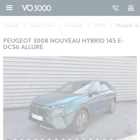
Aller
au
contenu
Fil
principal
d'Ariane
Accueil
Notre Stock
Peugeot
3008
Peugeot 3008 Hybrid 145 e-DCS6 Allure
PEUGEOT 3008 NOUVEAU HYBRID 145 E-
DCS6 ALLURE