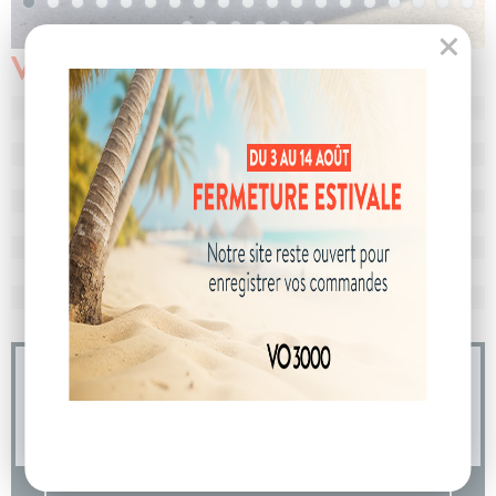
Véhicule vendu
N° de dossier
107083
MEC
30/04/2026
Km
10
Energie
Hybride
Boîte
boîte automatique
Puissance
7 cv
Couleur
Bleu Obsession
CO
avec WLTP
121 g/km
2
Poids
1622 kg
04 73 14 64 14
(Prix d'un appel local)