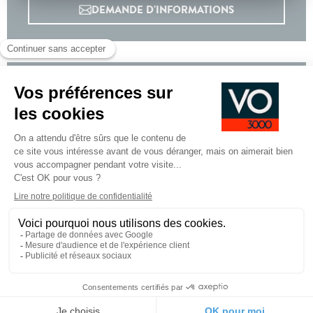
DEMANDE D'INFORMATIONS
Options incluses
800 €
Pack Panoramic Navigation : PEUGEOT i-Connect
Advanced - Connect Plus:, Recharge smartphone
sans fil (puissance 15 W), PEUGEOT i-Connect
Advanced, PEUGEOT i-Cockpit panoramique avec
ecran incurve et flottant 21'' HD, PEUGEOT i-
Toggles virtuels avec 10 raccourcis
personnalisables
Teinte metallisee
Équipements de série
Pied
CGV
CGU
Mentions légales
de
page