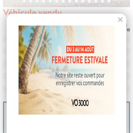
Véhicule vendu
N° de dossier
103646
MEC
11/06/2024
Km
33 484
Energie
Hybride
Boîte
boîte automatique
Puissance
7 cv
Couleur
Bleu Célèbes
CO
avec WLTP
126 g/km
2
Poids
1553 kg
04 73 14 64 14
(Prix d'un appel local)