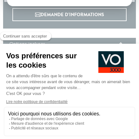
DEMANDE D'INFORMATIONS
Options incluses
450 €
Hayon motorise avec acces mains libres
600 €
Pack City 2 : Visiopark 2: cameras AV et de recul
avec restitution sur l'ecran tactile d'une vue AV
ou AR et d'une, Park Assist : assistance active au
stationnement en creneau ou en bataille
200 €
Sieges AV chauffants
Teinte métallisée
Équipements de série
Pied
CGV
CGU
Mentions légales