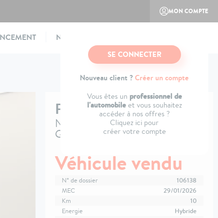
MON COMPTE
ANCEMENT
NOTRE CONCEPT
CONTACTEZ-NOUS
SE CONNECTER
Nouveau client ?
Créer un compte
professionnel de
Vous êtes un
PEUGEOT
3008
l'automobile
et vous souhaitez
accéder à nos offres ?
Nouveau Hybrid 145 e-DCS6
Cliquez ici pour
créer votre compte
GT
Véhicule vendu
N° de dossier
106138
MEC
29/01/2026
Km
10
Energie
Hybride