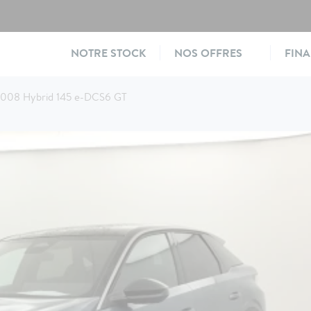
Main
NOTRE STOCK
NOS OFFRES
FIN
navigation
3008 Hybrid 145 e-DCS6 GT