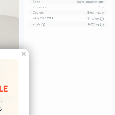
Boîte
boîte automatique
Puissance
7 cv
Couleur
Bleu Ingaro
CO
avec WLTP
121 g/km
2
Poids
1622 kg