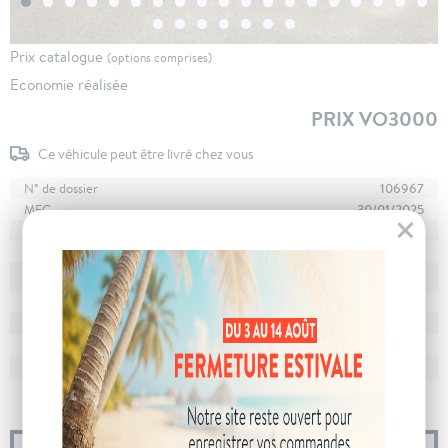
Prix catalogue
(options comprises)
Economie réalisée
PRIX VO3000
Ce véhicule peut être livré chez vous
N° de dossier
106967
MEC
30/01/2025
Km
17 836
Energie
Hybride
En stock
à Clermont-Ferrand
Stockage
Boîte
boîte automatique
Puissance
7 cv
Couleur
Gris Sélénium
CO
avec WLTP
112 g/km
2
Poids
1510 kg