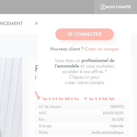
MON COMPTE
ANCEMENT
NOTRE CONCEPT
CONTACTEZ-NOUS
SE CONNECTER
Nouveau client ?
Créer un compte
professionnel de
Vous êtes un
PEUGEOT
308 SW
l'automobile
et vous souhaitez
accéder à nos offres ?
Hybrid 145 e-DCS6 Allure
Cliquez ici pour
créer votre compte
Véhicule vendu
N° de dossier
106970
MEC
20/02/2025
Km
16 576
Energie
Hybride
Boîte
boîte automatique