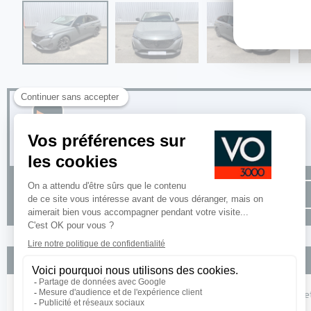
Options incluses
Pack Access : Recharge smartphone par induction, Acces e