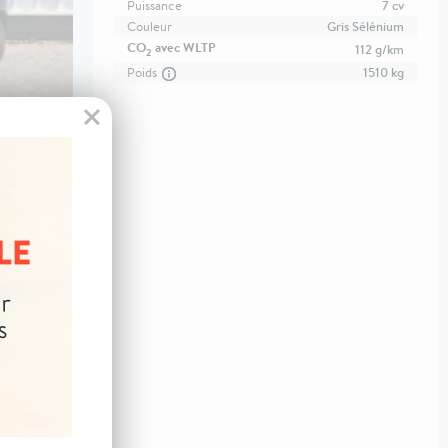
Puissance
7 cv
Couleur
Gris Sélénium
CO
avec WLTP
112 g/km
2
Poids
1510 kg