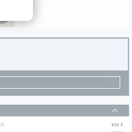
850 €
SOS