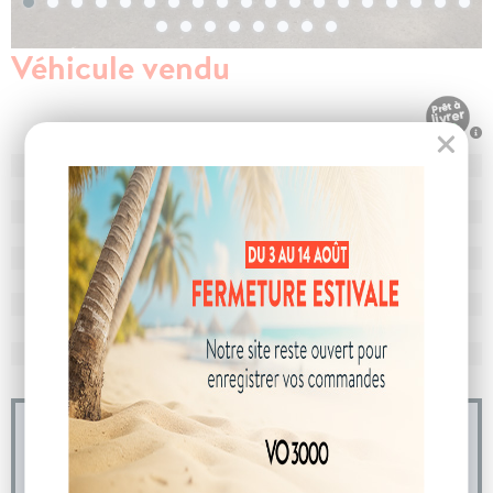
Véhicule vendu
N° de dossier
106976
MEC
16/06/2025
Km
5 329
Energie
Hybride
Boîte
boîte automatique
Puissance
7 cv
Couleur
Blanc Okénite
CO
avec WLTP
112 g/km
2
Poids
1510 kg
04 73 14 64 14
(Prix d'un appel local)