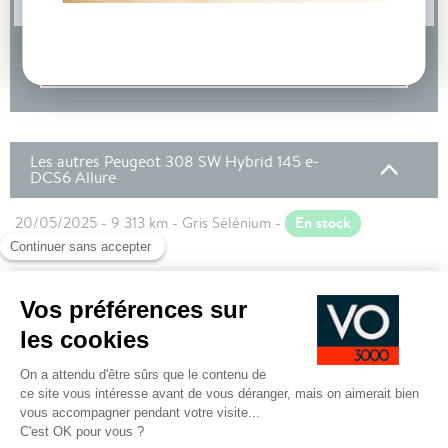
DEMANDE D'INFORMATIONS
Les autres Peugeot 308 SW Hybrid 145 e-
DCS6 Allure
En stock
20/05/2025 - 9 313 km - Gris Sélénium -
Clermont-Ferrand
En stock
05/06/2025 - 8 827 km - Blanc Okénite -
Clermont-Ferrand
Options incluses
850 €
Pack Access : Recharge smartphone par
induction, Acces et demarrage mains libres,
Navigation connectee, Peugeot Connect SOS