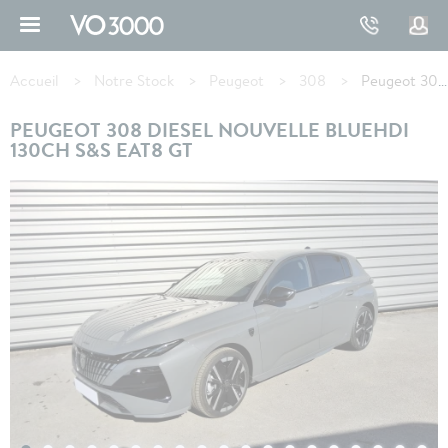
Aller
au
contenu
Fil
principal
d'Ariane
Accueil
Notre Stock
Peugeot
308
Peugeot 308 DIESEL BlueHDi 130ch S&S EAT8 GT
PEUGEOT 308 DIESEL NOUVELLE BLUEHDI
130CH S&S EAT8 GT