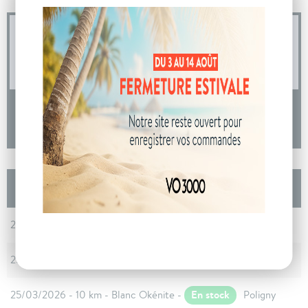
04 73 14 64 14
(Prix d'un appel local)
DEMANDE D'INFORMATIONS
Les autres Peugeot 308 DIESEL Nouvelle
BlueHDi 130ch S&S EAT8 GT
En stock
25/03/2026 - 10 km - Blanc Okénite -
Poligny
En stock
25/03/2026 - 10 km - Blanc Okénite -
Poligny
En stock
25/03/2026 - 10 km - Blanc Okénite -
Poligny