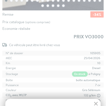
-34%
Remise
Prix catalogue
(options comprises)
Economie réalisée
PRIX VO3000
Ce véhicule peut être livré chez vous
N° de dossier
105905
MEC
25/04/2026
Km
10
Energie
Diesel
En stock
à Poligny
Stockage
Boîte
boîte automatique
Puissance
7 cv
Couleur
Gris Sélénium
CO
avec WLTP
132 g/km
2
Poids
1457 kg