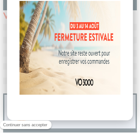
Véhicule vendu
N° de dossier
105732
MEC
15/04/2025
Km
17 750
Energie
Hybride
Boîte
boîte automatique
Puissance
7 cv
Couleur
Gris Artense
CO
avec WLTP
110 g/km
2
Poids
1450 kg
04 73 14 64 14
(Prix d'un appel local)