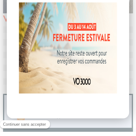
Véhicule vendu
N° de dossier
106256
MEC
24/02/2026
Km
10
Energie
Hybride
Boîte
boîte automatique
Puissance
7 cv
Couleur
Gris Artense
CO
avec WLTP
111 g/km
2
Poids
1457 kg
04 73 14 64 14
(Prix d'un appel local)