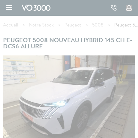
Aller
au
contenu
Fil
principal
d'Ariane
Accueil
Notre Stock
Peugeot
5008
Peugeot 5008 Hybrid 145 ch e-DCS6 Allure
PEUGEOT 5008 NOUVEAU HYBRID 145 CH E-
DCS6 ALLURE