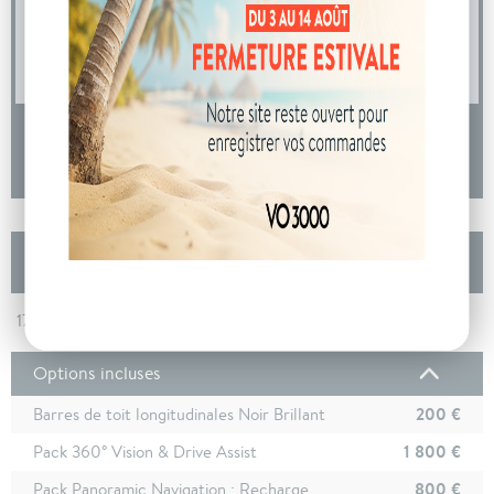
04 73 14 64 14
(Prix d'un appel local)
DEMANDE D'INFORMATIONS
Les autres Peugeot 5008 Nouveau Hybrid 145
ch e-DCS6 Allure
En arrivage
17/07/2025 - 3 219 km - Bleu Ingaro -
Options incluses
200 €
Barres de toit longitudinales Noir Brillant
1 800 €
Pack 360° Vision & Drive Assist
800 €
Pack Panoramic Navigation : Recharge