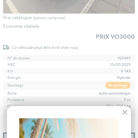
Prix catalogue
(options comprises)
Economie réalisée
PRIX VO3000
Ce véhicule peut être livré chez vous
N° de dossier
107497
MEC
15/07/2025
Km
6 143
Energie
Hybride
En arrivage
Stockage
Boîte
boîte automatique
Puissance
7 cv
Couleur
Blanc Okénite
CO
avec WLTP
128 g/km
2
Poids
1700 kg