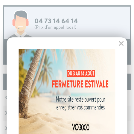
04 73 14 64 14
(Prix d'un appel local)
DEMANDE D'INFORMATIONS
Les autres Peugeot BOXER FOURGON
Nouveau FGN 3.5 T L2H2 140 S&S BVM6
En stock
30/09/2025 - 10 km - Blanc Icy -
Poligny
En stock
30/09/2025 - 10 km - Blanc Icy -
Poligny
En stock
30/09/2025 - 10 km - Blanc Icy -
Poligny