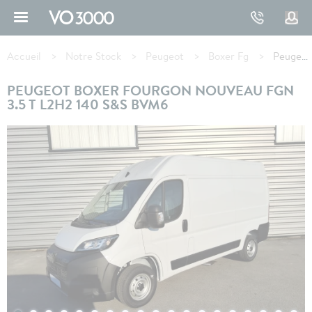
Aller
au
contenu
Fil
principal
d'Ariane
Accueil
Notre Stock
Peugeot
Boxer Fg
Peugeot BOXER FOURGON FGN 3.5 T L2H2 140 S&S BVM6
PEUGEOT BOXER FOURGON NOUVEAU FGN
3.5 T L2H2 140 S&S BVM6