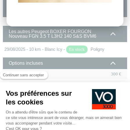
DEMANDE D'INFORMATIONS
Les autres Peugeot BOXER FOURGON
Nouveau FGN 3.5 T L3H2 140 S&S BVM6
29/08/2025 - 10 km - Blanc Icy -
Poligny
En stock
Options incluses
Camera de recul
300 €
Capucine de rangement
120 €
Ouverture des portes AR a 270°
360 €
Pack Roue de secours : Roue de secours,
240 €
Support roue de secours
Suspension AR bilame
144 €
Pack Cargo L2-L3
540 €