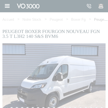
Aller
au
contenu
Fil
principal
d'Ariane
Accueil
Notre Stock
Peugeot
Boxer Fg
Peugeot BOXER FOURGON FGN 3.5 T L3H2 140 S&S BVM6
PEUGEOT BOXER FOURGON NOUVEAU FGN
3.5 T L3H2 140 S&S BVM6