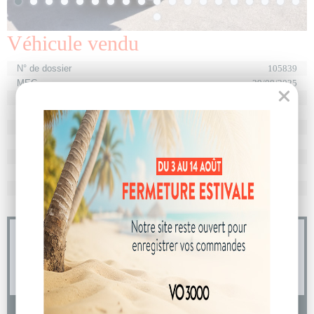
Véhicule vendu
N° de dossier
105839
MEC
29/08/2025
Km
10
Energie
Diesel
Boîte
boîte manuelle
Puissance
7 cv
Couleur
Blanc Icy
CO
avec WLTP
207 g/km
2
Poids
2150 kg
04 73 14 64 14
(Prix d'un appel local)