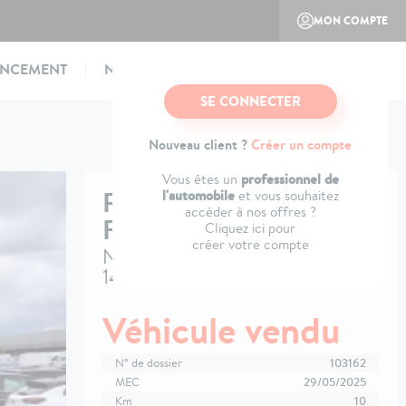
MON COMPTE
ANCEMENT
NOTRE CONCEPT
CONTACTEZ-NOUS
SE CONNECTER
Nouveau client ?
Créer un compte
professionnel de
Vous êtes un
PEUGEOT
BOXER
l'automobile
et vous souhaitez
accéder à nos offres ?
FOURGON
Cliquez ici pour
créer votre compte
Nouveau FGN TOLE 3.3 T L2H2
140 S&S BVM6
Véhicule vendu
N° de dossier
103162
MEC
29/05/2025
Km
10