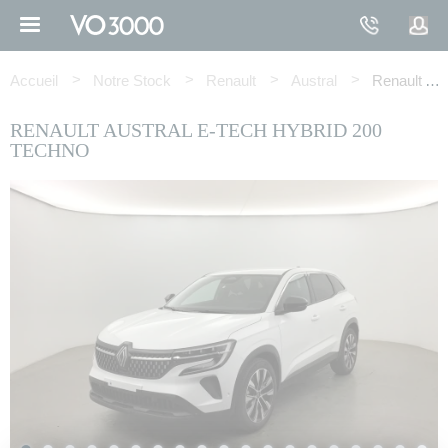
Aller
au
contenu
Fil
principal
d'Ariane
Accueil
Notre Stock
Renault
Austral
Renault AUSTRAL E-Tech hybrid 200 Techno
RENAULT AUSTRAL E-TECH HYBRID 200
TECHNO