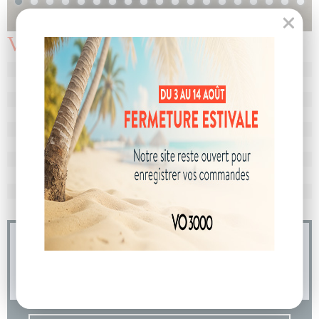
Véhicule vendu
N° de dossier
104911
MEC
31/03/2025
Km
10
Energie
Hybride
Boîte
boîte automatique
Puissance
7 cv
Couleur
Blanc Glacier
CO
avec WLTP
104 g/km
2
Poids
1592 kg
04 73 14 64 14
(Prix d'un appel local)