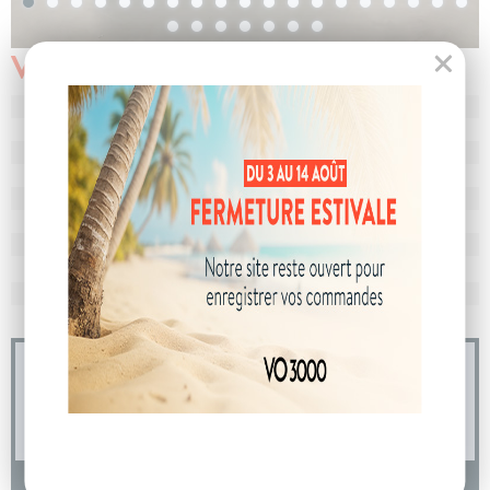
Véhicule vendu
N° de dossier
104914
MEC
31/03/2025
Km
10
Energie
Hybride
Boîte
boîte automatique
Puissance
7 cv
Couleur
Noir Etoile
CO
avec WLTP
104 g/km
2
Poids
1592 kg
04 73 14 64 14
(Prix d'un appel local)