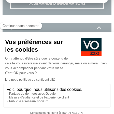
DEMANDE D'INFORMATIONS
Options incluses
450 €
Hayon motorise
800 €
Pack Comfort premium : Sieges AV chauffants,
Siege conducteur electrique avec reglage
lombaire et fonction massage, Pare-brise
chauffant
500 €
Pack Driving : Volant chauffant, Regulateur de
vitesse adaptatif
800 €
Peinture Noir Etoile
Équipements de série
Pied
CGV
CGU
Mentions légales
de