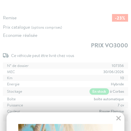
-23%
Remise
Prix catalogue
(options comprises)
Economie réalisée
PRIX VO3000
Ce véhicule peut être livré chez vous
N° de dossier
107356
MEC
30/06/2026
Km
10
Energie
Hybride
En stock
à Corbas
Stockage
Boîte
boîte automatique
Puissance
7 cv
Couleur
Rouge Flamme
CO
avec WLTP
107 g/km
2
Poids
1592 kg