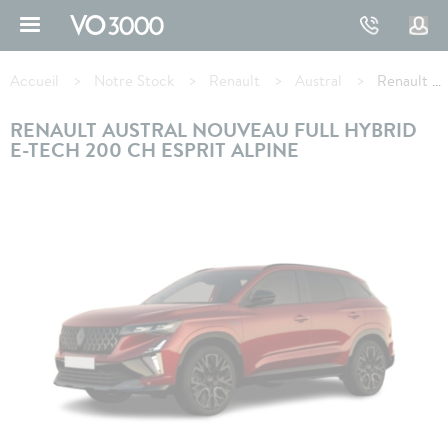
Aller
au
contenu
Fil
principal
d'Ariane
Accueil
Notre Stock
Renault
Austral
Renault AUSTRAL full hybrid E-Tech 200 ch Esprit Alpine
RENAULT AUSTRAL NOUVEAU FULL HYBRID
E-TECH 200 CH ESPRIT ALPINE