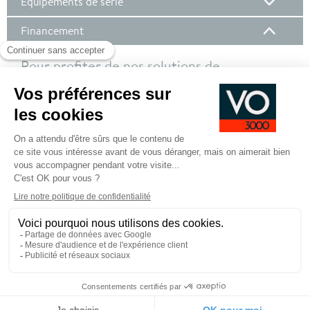
Équipements de série
Financement
Pour profiter de nos solutions de
financement, nous vous invitons à vous
connecter à votre compte client !
Pour plus de de détails sur nos offres de financement,
cliquez ici
SE CONNECTER POUR DEMANDER UN
FINANCEMENT
Pied
CGV
CGU
Mentions légales
de
page
Commander
Outils