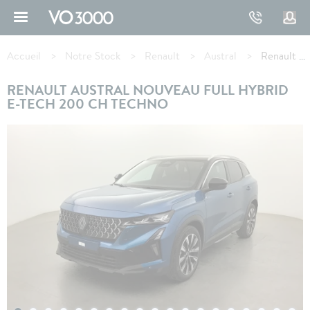
Aller
au
contenu
Fil
principal
d'Ariane
Accueil
Notre Stock
Renault
Austral
Renault AUSTRAL full hybrid E-Tech 200 ch Techno
RENAULT AUSTRAL NOUVEAU FULL HYBRID
E-TECH 200 CH TECHNO