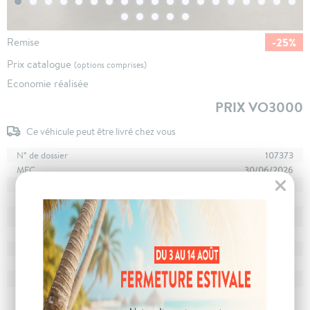
-25%
Remise
Prix catalogue
(options comprises)
Economie réalisée
PRIX VO3000
Ce véhicule peut être livré chez vous
N° de dossier
107373
MEC
30/06/2026
Km
10
Energie
Hybride
En stock
à Corbas
Stockage
Boîte
boîte automatique
Puissance
7 cv
Couleur
Bleu Outremer
CO
avec WLTP
107 g/km
2
Poids
1592 kg