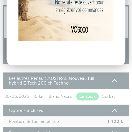
04 73 14 64 14
(Prix d'un appel local)
DEMANDE D'INFORMATIONS
Les autres Renault AUSTRAL Nouveau full
hybrid E-Tech 200 ch Techno
En stock
30/06/2026 - 10 km - Blanc Nacre -
Corbas
Options incluses
1 400 €
Peinture Bi-Ton metallisee